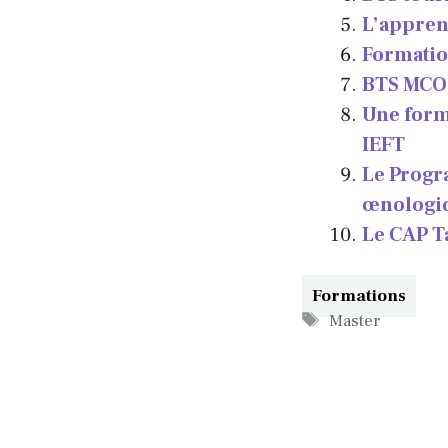
L’apprent
Formation
BTS MCO :
Une form
IEFT
Le Progr
œnologi
Le CAP T
Catégories
Formations
Étiquettes
Master