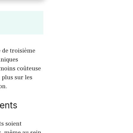
 de troisième
hniques
e moins coûteuse
plus sur les
on.
lents
s soient
ns, même au sein