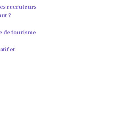
les recruteurs
aut ?
le de tourisme
tif et