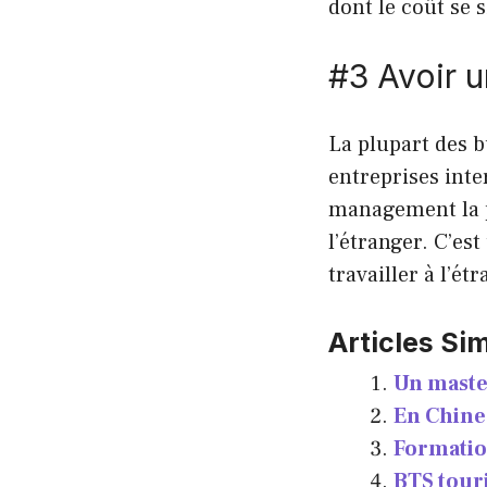
dont le coût se 
#3 Avoir u
La plupart des b
entreprises inte
management la po
l’étranger. C’e
travailler à l’é
Articles Sim
Un maste
En Chine 
Formatio
BTS tour