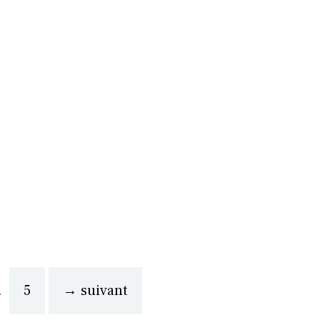
Page
…
5
→
suivant