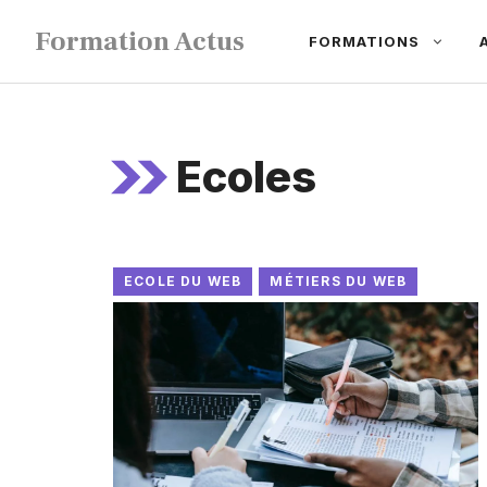
Aller
Formation Actus
FORMATIONS
au
contenu
Ecoles
ECOLE DU WEB
MÉTIERS DU WEB