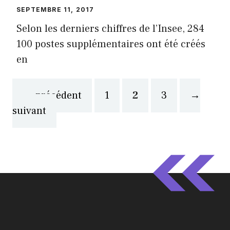
SEPTEMBRE 11, 2017
Selon les derniers chiffres de l’Insee, 284
100 postes supplémentaires ont été créés
en
Page
Page
Page
←
précédent
1
2
3
→
suivant